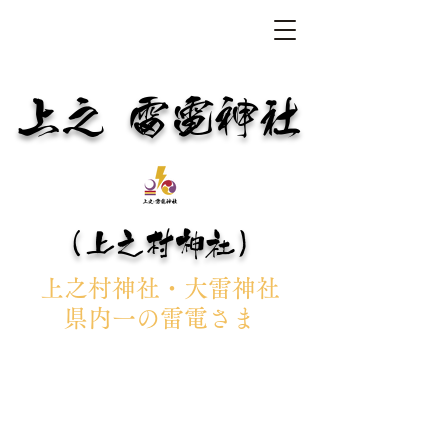
上之 雷電神社
（上之村神社）
上之村神社・大雷神社
県内一の雷電さま