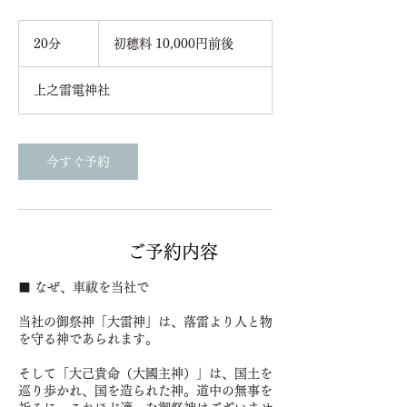
初
穂
20分
2
初穂料 10,000円前後
料
0
10,000
円
分
前
上之雷電神社
後
今すぐ予約
サービス内容
■ なぜ、車祓を当社で
当社の御祭神「大雷神」は、落雷より人と物
を守る神であられます。
そして「大己貴命（大國主神）」は、国土を
巡り歩かれ、国を造られた神。道中の無事を