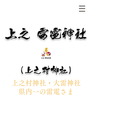
上之 雷電神社
（上之村神社）
上之村神社・大雷神社
県内一の雷電さま