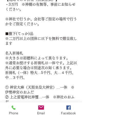
・3万円 ※神棚の有無等、事前にお知らせ
ください。
※神社で行うか、会社等ご指定の場所で行う
かをご指定ください。
■撤下(てっか)品
※二万円以上の団体に以下を無料で贈呈致し
ます
名入祈祷札
※大きさは初穂料によって異なります。
※通常お授けする祈祷札は一体です。上記以
外に必要な場合は別途次の如く承ります。
祈祷札（一体）特大…5千円、大…４千円、
中…３千円、
① 神宮大麻（天照坐皇大神宮）…一体 ※
伊勢神宮のおふだ
② 上之雷電神社神璽…一体 ※神社のおふ
だ
③ 神矢（しんや）…一体 ※一尺破魔矢あ
るいは飾矢
Phone
Email
Facebook