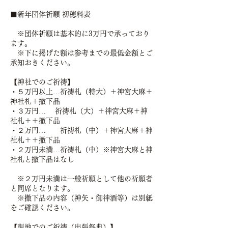
■新年団体祈願 初穂料表
※団体祈願は基本的に3万円で承っており
ます。
※下に掲げた額は参考までの最低金額とご
承知おきください。
【神社でのご祈祷】
・５万円以上…祈祷札（特大）＋神宮大麻＋
神社札＋撤下品
・３万円… 祈祷札（大）＋神宮大麻＋神
社札＋＋撤下品
・２万円… 祈祷札（中）＋神宮大麻＋神
社札＋＋撤下品
・２万円未満…祈祷札（中）※神宮大麻と神
社札と撤下品はなし
※２万円未満は一般祈願として他の祈願者
と同席となります。
※撤下品の内容（神矢・御神酒等）は別紙
をご確認ください。
【現地でのご祈祷（出張祭典）】