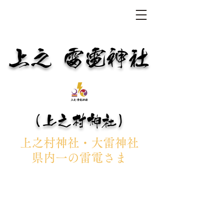
上之 雷電神社
（上之村神社）
上之村神社・大雷神社
県内一の雷電さま