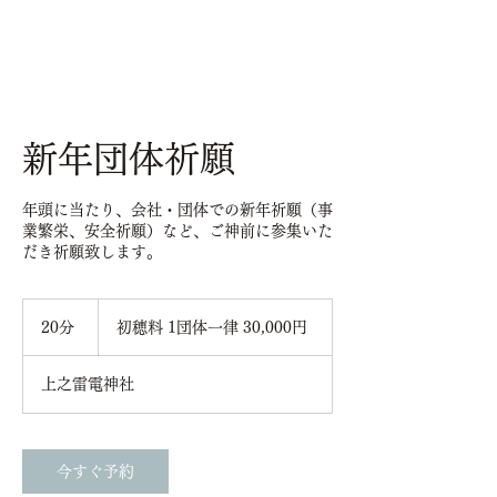
新年団体祈願
年頭に当たり、会社・団体での新年祈願（事
業繁栄、安全祈願）など、ご神前に参集いた
だき祈願致します。
初
穂
20分
2
初穂料 1団体一律 30,000円
料
0
1
団
分
体
上之雷電神社
一
律
30,000
円
今すぐ予約