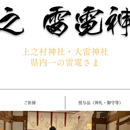
之 雷電
上之村神社・大雷神社
県内一の雷電さま
ご祈祷
授与品（神札・御守等）