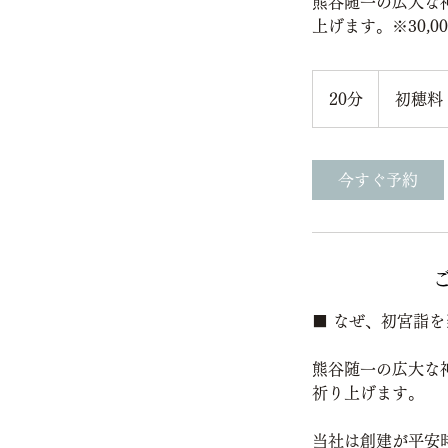
熊谷随一の広大な
上げます。※30,
初
穂
20分
2
初穂料 
料
5,000
0
円〜
分
今すぐ予約
サービス内容
■ なぜ、初宮詣を
熊谷随一の広大な
祈り上げます。
当社は創建が平安