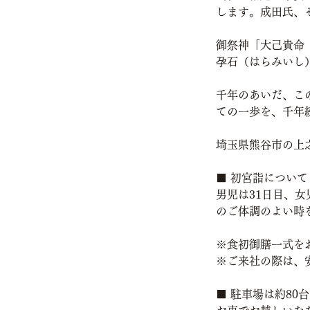
します。成田氏、
御祭神「大己貴命
孕石（はらみいし
千年のあいだ、こ
ての一歩を、千年
埼玉県熊谷市の上
■ 初宮詣について
男児は31日目、女
のご体調のよい時
※食初御膳一式を
※ご来社の際は、
■ 駐車場は約80台