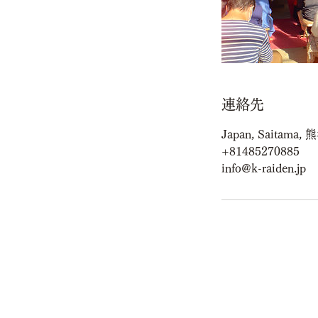
連絡先
Japan, Saitama
+81485270885
info@k-raiden.jp