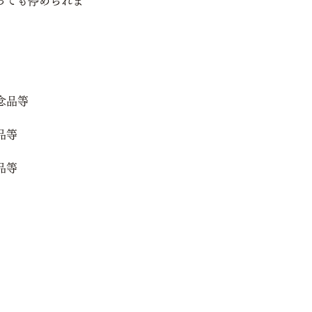
っても停められま
念品等
品等
品等