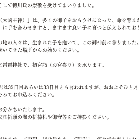
そして徳川氏の崇敬を受けてまいりました。
（大國主神）」は、多くの御子をおもうけになった、命を育ま
）に手を合わせますと、ますます良い子に育つと伝えられてお
の地の人々は、生まれた子を抱いて、この御神前に参りました
続いてきた場所からお始めください。
之雷電神社で、初宮詣（お宮参り）を承ります。
児は32日目あるいは33日目とも言われますが、おおよそひと
をみてお申込みください。
お分かちいたします。
安産祈願の際の祈祷札や御守等をご持参ください。