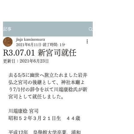
記事
jinja kaminomura
2021年6月11日
読了時間: 1分
R3.07.01 新宮司就任
更新日：
2021年6月23日
去る5/5に幽世へ旅立たれました岩井
弘之宮司の後継として、神社本廳よ
り7/1付の辞令を以て川端康稔氏が新
宮司として就任しました。
川端康稔 宮司
昭和５２年３月２１日生　４４歳
平成12年　皇學館大学卒業、浦和