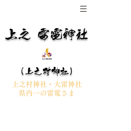
上之 雷電神社
（上之村神社）
上之村神社・大雷神社
県内一の雷電さま