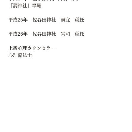
「調神社」奉職
平成25年　佐谷田神社　禰宜　就任
平成26年　佐谷田神社　宮司　就任
上級心理カウンセラー
心理療法士