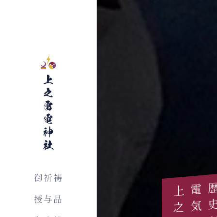
上之雷電神社
御祈祷
授与品
気