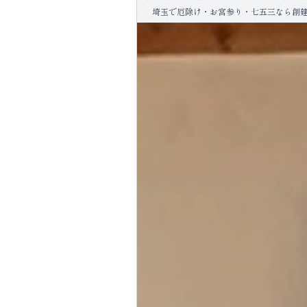
コ
埼玉で厄除け・お宮参り・七五三なら創
ン
テ
ン
ツ
へ
ス
キ
ッ
プ