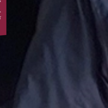
電
・
T
の