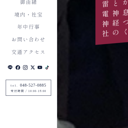
事業を支える
雷神様の力
御由緒
波
境内・社宝
I
年中行事
お問い合わせ
交通アクセス
tel.
048-527-0885
受付時間
/
10:00-15:00